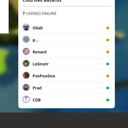
Club Des Bâtards
7
USER(S) ONLINE
Oliall
p...
Renard
LeGnutr
PeePooDoo
Prad
CDB