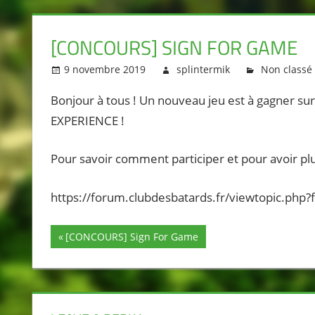
[CONCOURS] SIGN FOR GAME
9 novembre 2019
splintermik
Non classé
Bonjour à tous ! Un nouveau jeu est à gagner su
EXPERIENCE !
Pour savoir comment participer et pour avoir plu
https://forum.clubdesbatards.fr/viewtopic.php
Previous
[CONCOURS] Sign For Game
Navigation
Post:
de
l’article