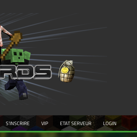
CLU
DES
BÂT
–
MIN
S’INSCRIRE
VIP
ETAT SERVEUR
LOGIN