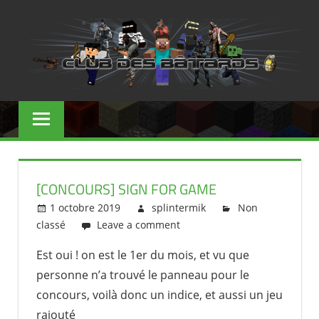
Skip
to
content
CLUB
DES
BÂTARDS
[CONCOURS] SIGN FOR GAME
–
1 octobre 2019
splintermik
Non
MINECRAFT
classé
Leave a comment
Est oui ! on est le 1er du mois, et vu que
personne n’a trouvé le panneau pour le
concours, voilà donc un indice, et aussi un jeu
rajouté