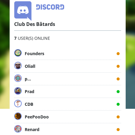
Club Des Bâtards
7
USER(S) ONLINE
Founders
Oliall
p...
Prad
CDB
PeePooDoo
Renard