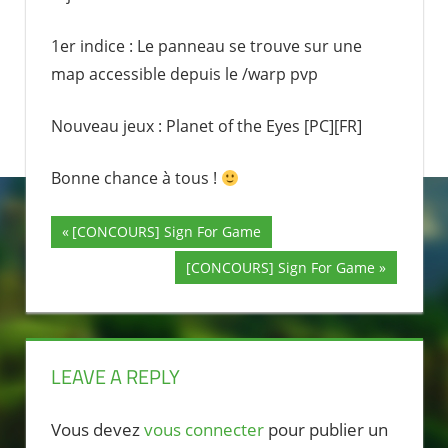
1er indice : Le panneau se trouve sur une
map accessible depuis le /warp pvp
Nouveau jeux : Planet of the Eyes [PC][FR]
Bonne chance à tous !
Previous
[CONCOURS] Sign For Game
Navigation
Post:
Next
[CONCOURS] Sign For Game
de
Post:
l’article
LEAVE A REPLY
Vous devez
vous connecter
pour publier un